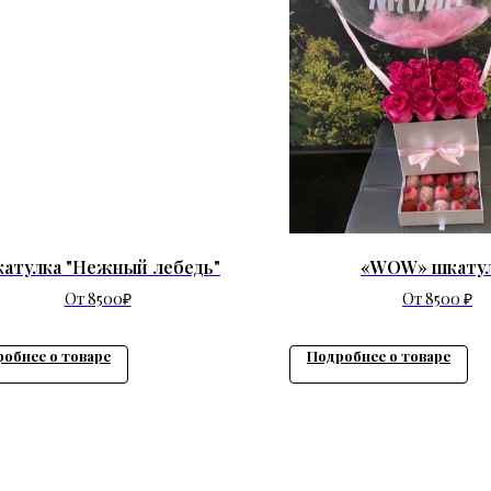
атулка "Нежный лебедь"
«WOW» шкату
От 8500₽
От 8500 ₽
обнее о товаре
Подробнее о товаре