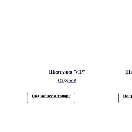
Шкатулка "VIP"
Шк
От 5900₽
Подробнее о товаре
Подр