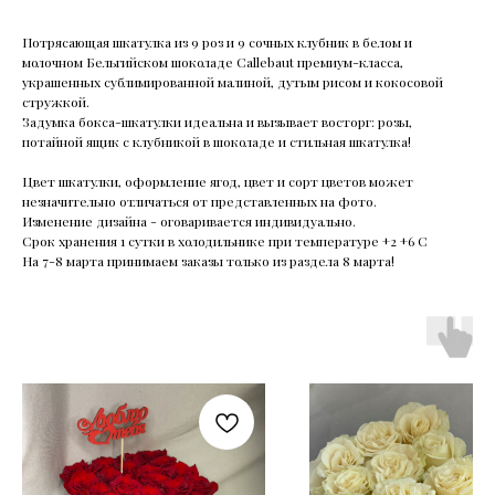
Потрясающая шкатулка из 9 роз и 9 сочных клубник в белом и
молочном Бельгийском шоколаде Callebaut премиум-класса,
украшенных сублимированной малиной, дутым рисом и кокосовой
стружкой.
Задумка бокса-шкатулки идеальна и вызывает восторг: розы,
потайной ящик с клубникой в шоколаде и стильная шкатулка!
Цвет шкатулки, оформление ягод, цвет и сорт цветов может
незначительно отличаться от представленных на фото.
Изменение дизайна - оговаривается индивидуально.
Срок хранения 1 сутки в холодильнике при температуре +2 +6 С
На 7-8 марта принимаем заказы только из раздела 8 марта!